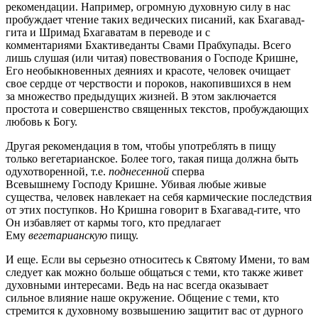
рекомендации. Например, огромную духовную силу в нас
пробуждает чтение таких ведических писаний, как Бхагавад-
гита и Шримад Бхагаватам в переводе и с
комментариями Бхактиведанты Свами Прабхупады. Всего
лишь слушая (или читая) повествования о Господе Кришне,
Его необыкновенных деяниях и красоте, человек очищает
свое сердце от черствости и пороков, накопившихся в нем
за множество предыдущих жизней. В этом заключается
простота и совершенство священных текстов, пробуждающих
любовь к Богу.
Другая рекомендация в том, чтобы употреблять в пищу
только вегетарианское. Более того, такая пища должна быть
одухотворенной, т.е.
поднесенной
сперва
Всевышнему Господу Кришне. Убивая любые живые
существа, человек навлекает на себя кармические последствия
от этих поступков. Но Кришна говорит в Бхагавад-гите, что
Он избавляет от кармы того, кто предлагает
Ему
вегетарианскую
пищу.
И еще. Если вы серьезно относитесь к Святому Имени, то вам
следует как можно больше общаться с теми, кто также живет
духовными интересами. Ведь на нас всегда оказывает
сильное влияние наше окружение. Общение с теми, кто
стремится к духовному возвышению защитит вас от дурного