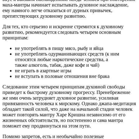
маха-мантры начинает испытывать духовное наслаждение,
ему намного легче отказаться от дурных привычек,
препятствующих духовному развитию.
Для тех, кто серьезно и искренне стремится к духовному
развитию, рекомендуется следовать четырем основным
принципам:
не употреблять в пищу мясо, рыбу и яйца
не употреблять одурманивающих средств (к ним
относятся любые наркотические средства, а
также алкоголь, табак, даже кофе и чай)
не играть в азартные игры
не вступать в половые отношения вне брака
Следование этим четырем принципам духовной свободы
приведет к быстрому духовному прогрессу. Пренебрежение
же ими очень затрудняет духовное развитие, усиливая
привязанность человека к мирскому. Однако джапа-медитация
обладает такой силой, что даже на начальной стадии человек
может повторять мантру Харе Кришна независимо от его
жизненных обстоятельств, но постепенно и сама мантра
поможет ему продвинуться на этом пути.
Помимо запретов, есть и необычайно полезные