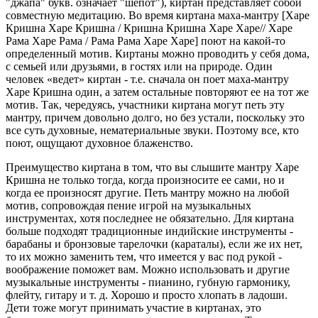
"джапа" букв. означает "шепот"), киртан представляет собой
совместную медитацию. Во время киртана маха-мантру [Харе
Кришна Харе Кришна / Кришна Кришна Харе Харе// Харе
Рама Харе Рама / Рама Рама Харе Харе] поют на какой-то
определенный мотив. Киртаны можно проводить у себя дома,
с семьей или друзьями, в гостях или на природе. Один
человек «ведет» киртан - т.е. сначала он поет маха-мантру
Харе Кришна один, а затем остальные повторяют ее на тот же
мотив. Так, чередуясь, участники киртана могут петь эту
мантру, причем довольно долго, но без устали, поскольку это
все суть духовные, нематериальные звуки. Поэтому все, кто
поют, ощущают духовное блаженство.
Преимущество киртана в том, что вы слышите мантру Харе
Кришна не только тогда, когда произносите ее сами, но и
когда ее произносят другие. Петь мантру можно на любой
мотив, сопровождая пение игрой на музыкальных
инструментах, хотя последнее не обязательно. Для киртана
больше подходят традиционные индийские инструменты -
барабаны и бронзовые тарелочки (караталы), если же их нет,
то их можно заменить тем, что имеется у вас под рукой -
воображение поможет вам. Можно использовать и другие
музыкальные инструменты - пианино, губную гармонику,
флейту, гитару и т. д. Хорошо и просто хлопать в ладоши.
Дети тоже могут принимать участие в киртанах, это