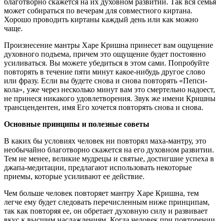
благотворно скажется на их духовном развитии. Так вся семья
может собираться по вечерам для совместного киртана.
Хорошо проводить киртаны каждый день или как можно
чаще.
Произнесение мантры Харе Кришна принесет вам ощущение
духовного подъема, причем это ощущение будет постоянно
усиливаться. Вы можете убедиться в этом сами. Попробуйте
повторять в течение пяти минут какое-нибудь другое слово
или фразу. Если вы будете снова и снова повторять «Пепси-
кола», уже через несколько минут вам это смертельно надоест,
не принеся никакого удовлетворения. Звук же имени Кришны
трансцендентен, имя Его хочется повторять снова и снова.
Основные принципы и полезные советы
В каких бы условиях человек ни повторял маха-мантру, это
необычайно благотворно скажется на его духовном развитии.
Тем не менее, великие мудрецы и святые, достигшие успеха в
джапа-медитации, предлагают использовать некоторые
приемы, которые усиливают ее действие.
Чем больше человек повторяет мантру Харе Кришна, тем
легче ему будет следовать перечисленным ниже принципам,
так как повторяя ее, он обретает духовную силу и развивает
вкус к высшим наслаждениям. Когда человек при повторении