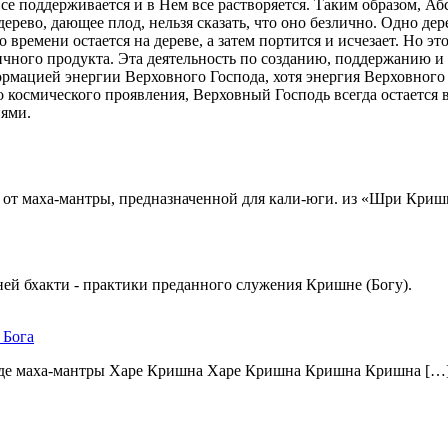
 все поддерживается и в Нем все растворяется. Таким образом, 
ерево, дающее плод, нельзя сказать, что оно безлично. Одно де
времени остается на дереве, а затем портится и исчезает. Но это
оричного продукта. Эта деятельность по созданию, поддержани
ормацией энергии Верховного Господа, хотя энергия Верховног
го космического проявления, Верховный Господь всегда остается
иями.
ся от маха-мантры, предназначенной для кали-юги. из «Шри Кр
ей бхакти - практики преданного служения Кришне (Богу).
 Бога
виде маха-мантры Харе Кришна Харе Кришна Кришна Кришна […