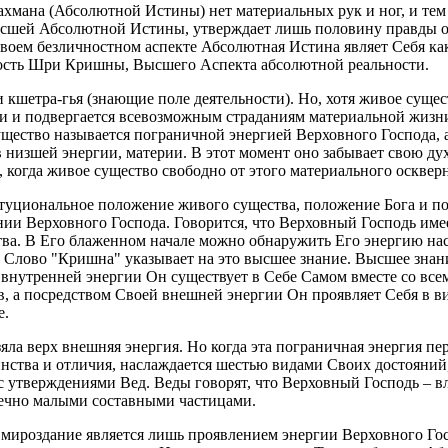
мана (Абсолютной Истины) нет материальных рук и ног, и тем 
ысшей Абсолютной Истины, утверждает лишь половину правды о 
воем безличностном аспекте Абсолютная Истина являет Себя как
ость Шри Кришны, Высшего Аспекта абсолютной реальности.
кшетра-гья (знающие поле деятельности). Но, хотя живое сущес
рии и подвергается всевозможным страданиям материальной жизни
щество называется пограничной энергией Верховного Господа, 
 низшей энергии, материи. В этот момент оно забывает свою ду
, когда живое существо свободно от этого материального осквер
туциональное положение живого существа, положение Бога и по
и Верховного Господа. Говорится, что Верховный Господь имеет
ства. В Его блаженном начале можно обнаружить Его энергию на
е. Слово "Кришна" указывает на это высшее знание. Высшее знан
й внутренней энергии Он существует в Себе Самом вместе со в
, а посредством Своей внешней энергии Он проявляет Себя в в
е.
яла верх внешняя энергия. Но когда эта пограничная энергия пе
нства и отличия, наслаждается шестью видами Своих достояний, 
 с утверждениями Вед. Веды говорят, что Верховный Господь – 
нечно малыми составными частицами.
ое мироздание является лишь проявлением энергии Верховного Г