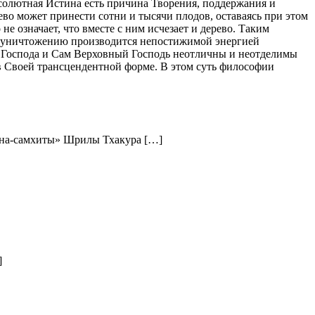
Абсолютная Истина есть причина Творения, поддержания и
рево может принести сотни и тысячи плодов, оставаясь при этом
 не означает, что вместе с ним исчезает и дерево. Таким
ю и уничтожению производится непостижимой энергией
о Господа и Сам Верховный Господь неотличны и неотделимы
 в Своей трансцендентной форме. В этом суть философии
ишна-самхиты» Шрилы Тхакура […]
]