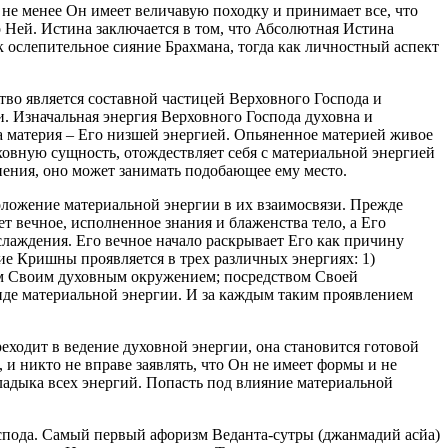
не менее Он имеет величавую походку и принимает все, что
Ней. Истина заключается в том, что Абсолютная Истина
 ослепительное сияние Брахмана, тогда как личностный аспект
тво является составной частицей Верховного Господа и
. Изначальная энергия Верховного Господа духовна и
а материя – Его низшей энергией. Опьяненное материей живое
ховную сущность, отождествляет себя с материальной энергией
нения, оно может занимать подобающее ему место.
ложение материальной энергии в их взаимосвязи. Прежде
 вечное, исполненное знания и блаженства тело, а Его
слаждения. Его вечное начало раскрывает Его как причину
ие Кришны проявляется в трех различных энергиях: 1)
сем Своим духовным окружением; посредством Своей
иде материальной энергии. И за каждым таким проявлением
реходит в ведение духовной энергии, она становится готовой
и никто не вправе заявлять, что Он не имеет формы и не
владыка всех энергий. Попасть под влияние материальной
оспода. Самый первый афоризм Веданта-сутры (джанмадий асйа)