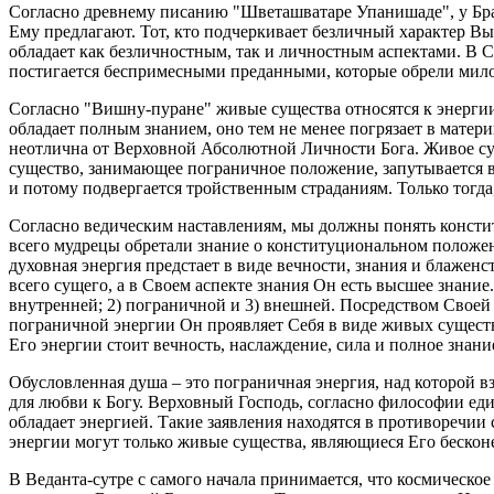
Согласно древнему писанию "Шветашватаре Упанишаде", у Брах
Ему предлагают. Тот, кто подчеркивает безличный характер В
обладает как безличностным, так и личностным аспектами. В С
постигается беспримесными преданными, которые обрели мил
Согласно "Вишну-пуране" живые существа относятся к энергии 
обладает полным знанием, оно тем не менее погрязает в мате
неотлична от Верховной Абсолютной Личности Бога. Живое су
существо, занимающее пограничное положение, запутывается в
и потому подвергается тройственным страданиям. Только тогда
Согласно ведическим наставлениям, мы должны понять консти
всего мудрецы обретали знание о конституциональном положени
духовная энергия предстает в виде вечности, знания и блажен
всего сущего, а в Своем аспекте знания Он есть высшее знани
внутренней; 2) пограничной и 3) внешней. Посредством Свое
пограничной энергии Он проявляет Себя в виде живых существ
Его энергии стоит вечность, наслаждение, сила и полное знани
Обусловленная душа – это пограничная энергия, над которой вз
для любви к Богу. Верховный Господь, согласно философии еди
обладает энергией. Такие заявления находятся в противоречии
энергии могут только живые существа, являющиеся Его беско
В Веданта-сутре с самого начала принимается, что космическ