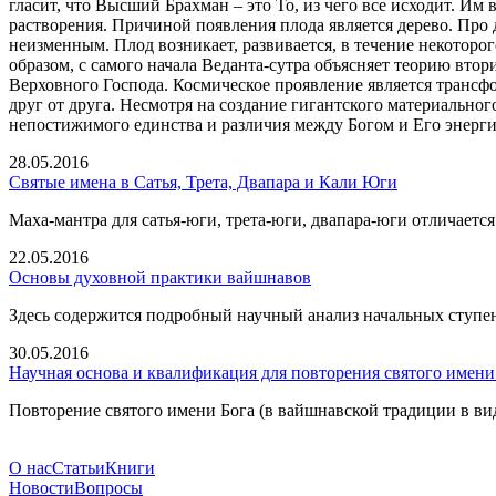
гласит, что Высший Брахман – это То, из чего все исходит. Им
растворения. Причиной появления плода является дерево. Про д
неизменным. Плод возникает, развивается, в течение некоторого 
образом, с самого начала Веданта-сутра объясняет теорию вт
Верховного Господа. Космическое проявление является трансф
друг от друга. Несмотря на создание гигантского материально
непостижимого единства и различия между Богом и Его энерг
28.05.2016
Святые имена в Сатья, Трета, Двапара и Кали Юги
Маха-мантра для сатья-юги, трета-юги, двапара-юги отличает
22.05.2016
Основы духовной практики вайшнавов
Здесь содержится подробный научный анализ начальных ступен
30.05.2016
Научная основа и квалификация для повторения святого имени
Повторение святого имени Бога (в вайшнавской традиции в 
О нас
Статьи
Книги
Новости
Вопросы